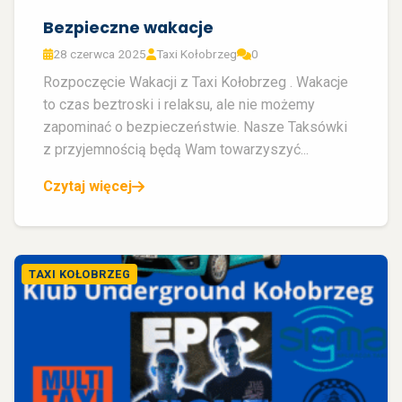
Bezpieczne wakacje
28 czerwca 2025
Taxi Kołobrzeg
0
Rozpoczęcie Wakacji z Taxi Kołobrzeg . Wakacje
to czas beztroski i relaksu, ale nie możemy
zapominać o bezpieczeństwie. Nasze Taksówki
z przyjemnością będą Wam towarzyszyć...
Czytaj więcej
TAXI KOŁOBRZEG