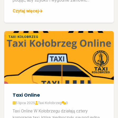
podjąć, aby szybko i wygodnie zamówić...
Czytaj więcej
TAXI KOŁOBRZEG
Taxi Online
5 lipca 2025
Taxi Kołobrzeg
0
Taxi Online W Kołobrzegu działają cztery
korporacje taxi, które zjednoczyły się pod jedną