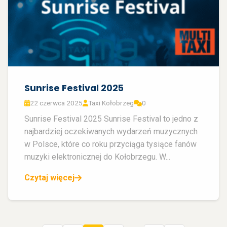
Sunrise Festival 2025
22 czerwca 2025
Taxi Kołobrzeg
0
Sunrise Festival 2025 Sunrise Festival to jedno z
najbardziej oczekiwanych wydarzeń muzycznych
w Polsce, które co roku przyciąga tysiące fanów
muzyki elektronicznej do Kołobrzegu. W...
Czytaj więcej