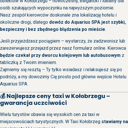
obiektów w Kołobrzegu – nowoczesny, elegancki i idealny dla
osób szukających wypoczynku na najwyższym poziomie.
Nasz zespół kierowców doskonale zna lokalizację hotelu i
okoliczne drogi, dlatego
dowóz do Aquarius SPA jest szybki,
bezpieczny i bez zbędnego błądzenia po mieście
.
Jeśli przyjeżdżasz pociągiem – wystarczy, że zadzwonisz lub
zarezerwujesz przejazd przez nasz formularz online. Kierowca
będzie czekał przy dworcu kolejowym lub autobusowym
z
tabliczką z Twoim imieniem.
Zajmiemy się resztą – Ty tylko wsiadasz i relaksujesz się po
podróży, a my dowozimy Cię prosto pod główne wejście Hotelu
Aquarius SPA.
💰 Najlepsze ceny taxi w Kołobrzegu –
gwarancja uczciwości
Wielu turystów obawia się wysokich cen za taxi w
miejscowościach turystycznych. W Taxi Kołobrzeg
stawiamy na