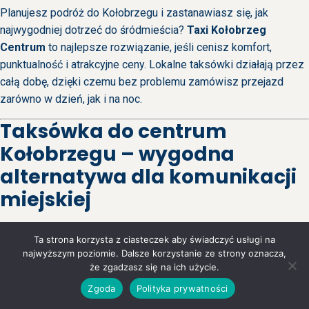
Planujesz podróż do Kołobrzegu i zastanawiasz się, jak
najwygodniej dotrzeć do śródmieścia?
Taxi Kołobrzeg
Centrum
to najlepsze rozwiązanie, jeśli cenisz komfort,
punktualność i atrakcyjne ceny. Lokalne taksówki działają przez
całą dobę, dzięki czemu bez problemu zamówisz przejazd
zarówno w dzień, jak i na noc.
Taksówka do centrum
Kołobrzegu – wygodna
alternatywa dla komunikacji
miejskiej
Zamiast tracić czas na czekanie na autobus lub szukanie
Ta strona korzysta z ciasteczek aby świadczyć usługi na
miejsca parkingowego, wybierz
taksówkę do centrum
najwyższym poziomie. Dalsze korzystanie ze strony oznacza,
Kołobrzegu
. Kierowcy doskonale znają miasto i jego okolice,
że zgadzasz się na ich użycie.
więc zawsze dowiozą Cię najkrótszą trasą, omijając korki i
Zgoda
Polityka prywatności
utrudnienia. To świetna opcja zarówno dla turystów, jak i