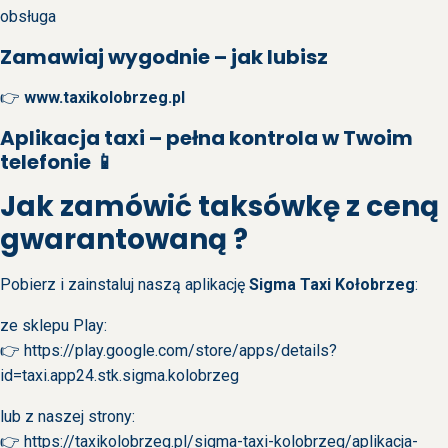
obsługa
Zamawiaj wygodnie – jak lubisz
👉
www.taxikolobrzeg.pl
Aplikacja taxi – pełna kontrola w Twoim
telefonie 📱
Jak zamówić taksówkę z ceną
gwarantowaną ?
Pobierz i zainstaluj naszą aplikację
Sigma Taxi Kołobrzeg
:
ze sklepu Play:
👉
https://play.google.com/store/apps/details?
id=taxi.app24.stk.sigma.kolobrzeg
lub z naszej strony:
👉
https://taxikolobrzeg.pl/sigma-taxi-kolobrzeg/aplikacja-