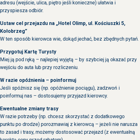
adresu (wejście, ulica, piętro jeśli konieczne) ułatwia i
przyspiesza odbiór.
Ustaw cel przejazdu na „Hotel Olimp, ul. Kościuszki 5,
Kołobrzeg”
W ten sposób kierowca wie, dokąd jechać, bez zbędnych pytań.
Przygotuj Kartę Turysty
Miej ją pod ręką – najlepiej wyjętą – by szybciej ją okazać przy
wejściu do auta lub przy rozliczeniu.
W razie opóźnienia – poinformuj
Jeśli spóźnisz się (np. opóźnienie pociągu), zadzwoń i
poinformuj nas – dostosujemy przyjazd kierowcy.
Ewentualne zmiany trasy
W razie potrzeby (np. chcesz skorzystać z dodatkowego
punktu po drodze) porozmawiaj z kierowcą – jeżeli nie narusza
to zasad i trasy, możemy dostosować przejazd (z ewentualną
korektą ceny przed rabatem).