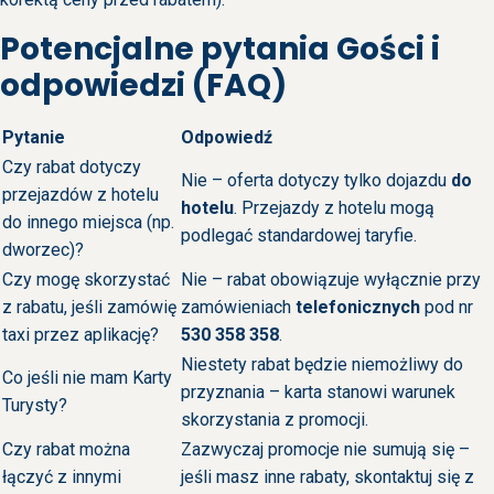
Potencjalne pytania Gości i
odpowiedzi (FAQ)
Pytanie
Odpowiedź
Czy rabat dotyczy
Nie – oferta dotyczy tylko dojazdu
do
przejazdów z hotelu
hotelu
. Przejazdy z hotelu mogą
do innego miejsca (np.
podlegać standardowej taryfie.
dworzec)?
Czy mogę skorzystać
Nie – rabat obowiązuje wyłącznie przy
z rabatu, jeśli zamówię
zamówieniach
telefonicznych
pod nr
taxi przez aplikację?
530 358 358
.
Niestety rabat będzie niemożliwy do
Co jeśli nie mam Karty
przyznania – karta stanowi warunek
Turysty?
skorzystania z promocji.
Czy rabat można
Zazwyczaj promocje nie sumują się –
łączyć z innymi
jeśli masz inne rabaty, skontaktuj się z