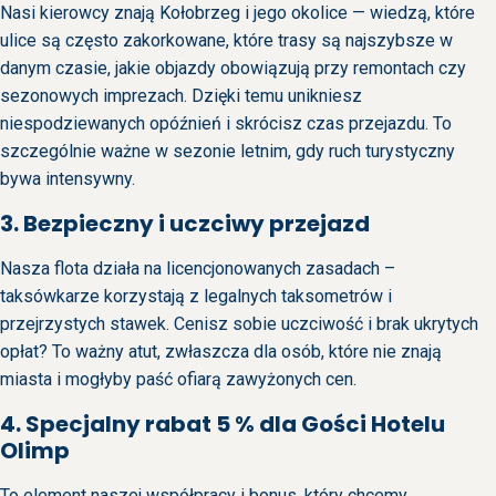
Nasi kierowcy znają Kołobrzeg i jego okolice — wiedzą, które
ulice są często zakorkowane, które trasy są najszybsze w
danym czasie, jakie objazdy obowiązują przy remontach czy
sezonowych imprezach. Dzięki temu unikniesz
niespodziewanych opóźnień i skrócisz czas przejazdu. To
szczególnie ważne w sezonie letnim, gdy ruch turystyczny
bywa intensywny.
3. Bezpieczny i uczciwy przejazd
Nasza flota działa na licencjonowanych zasadach –
taksówkarze korzystają z legalnych taksometrów i
przejrzystych stawek. Cenisz sobie uczciwość i brak ukrytych
opłat? To ważny atut, zwłaszcza dla osób, które nie znają
miasta i mogłyby paść ofiarą zawyżonych cen.
4. Specjalny rabat 5 % dla Gości Hotelu
Olimp
To element naszej współpracy i bonus, który chcemy