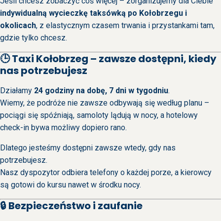
Jeśli chcesz zobaczyć coś więcej – zorganizujemy dla Ciebie
indywidualną wycieczkę taksówką po Kołobrzegu i
okolicach
, z elastycznym czasem trwania i przystankami tam,
gdzie tylko chcesz.
🕒 Taxi Kołobrzeg – zawsze dostępni, kiedy
nas potrzebujesz
Działamy
24 godziny na dobę, 7 dni w tygodniu
.
Wiemy, że podróże nie zawsze odbywają się według planu –
pociągi się spóźniają, samoloty lądują w nocy, a hotelowy
check-in bywa możliwy dopiero rano.
Dlatego jesteśmy dostępni zawsze wtedy, gdy nas
potrzebujesz.
Nasz dyspozytor odbiera telefony o każdej porze, a kierowcy
są gotowi do kursu nawet w środku nocy.
🔒 Bezpieczeństwo i zaufanie