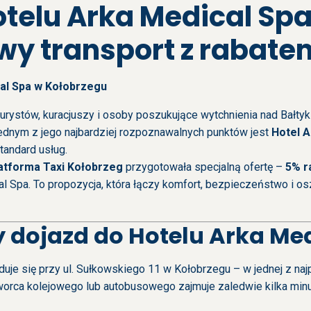
otelu Arka Medical Sp
y transport z rabatem
cal Spa w Kołobrzegu
turystów, kuracjuszy i osoby poszukujące wytchnienia nad Bałtyk
Jednym z jego najbardziej rozpoznawalnych punktów jest
Hotel A
tandard usług.
atforma Taxi Kołobrzeg
przygotowała specjalną ofertę –
5% r
 Spa. To propozycja, która łączy komfort, bezpieczeństwo i os
dojazd do Hotelu Arka Med
duje się przy ul. Sułkowskiego 11 w Kołobrzegu – w jednej z naj
orca kolejowego lub autobusowego zajmuje zaledwie kilka minut,