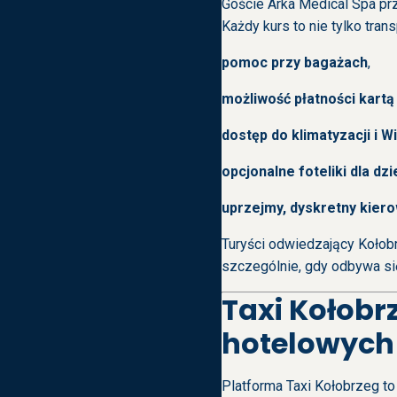
Goście Arka Medical Spa prz
Każdy kurs to nie tylko tran
pomoc przy bagażach
,
możliwość płatności kartą
dostęp do klimatyzacji i 
opcjonalne foteliki dla dzi
uprzejmy, dyskretny kier
Turyści odwiedzający Kołobr
szczególnie, gdy odbywa się
Taxi Kołobrz
hotelowych
Platforma Taxi Kołobrzeg to