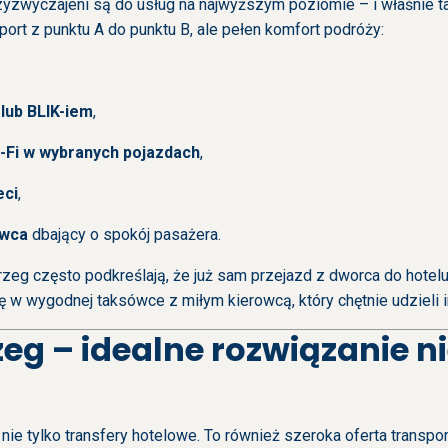
yzwyczajeni są do usług na najwyższym poziomie – i właśnie tak
sport z punktu A do punktu B, ale pełen komfort podróży:
 lub BLIK-iem
,
Wi-Fi w wybranych pojazdach
,
eci
,
owca
dbający o spokój pasażera.
zeg często podkreślają, że już sam przejazd z dworca do hotel
 w wygodnej taksówce z miłym kierowcą, który chętnie udzieli in
eg – idealne rozwiązanie ni
 nie tylko transfery hotelowe. To również szeroka oferta trans