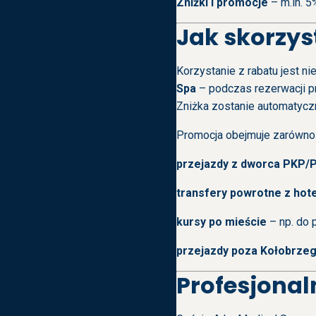
Zniżki i promocje
– m.in. 5
Jak skorzys
Korzystanie z rabatu jest n
Spa
– podczas rezerwacji p
Zniżka zostanie automatyczni
Promocja obejmuje zarówno
przejazdy z dworca PKP/P
transfery powrotne z hot
kursy po mieście
– np. do p
przejazdy poza Kołobrze
Profesjonal