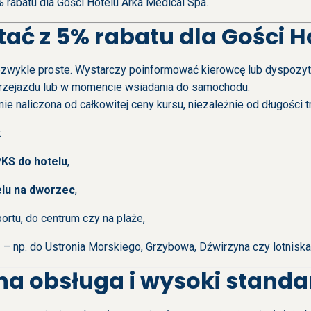
% rabatu dla Gości Hotelu Arka Medical Spa.
tać z 5% rabatu dla Gości H
iezwykle proste. Wystarczy poinformować kierowcę lub dyspozyto
rzejazdu lub w momencie wsiadania do samochodu.
e naliczona od całkowitej ceny kursu, niezależnie od długości t
:
KS do hotelu
,
elu na dworzec
,
ortu, do centrum czy na plaże,
g
– np. do Ustronia Morskiego, Grzybowa, Dźwirzyna czy lotniska
na obsługa i wysoki standa