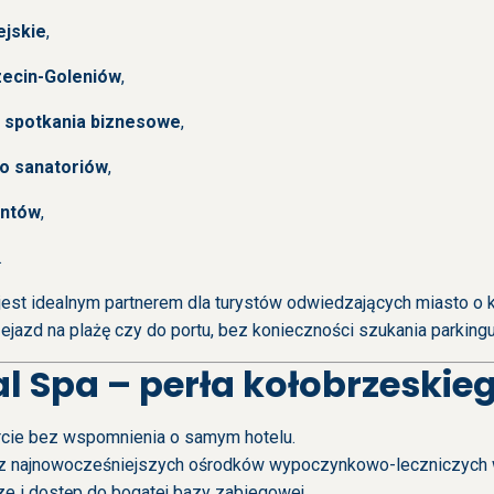
ejskie
,
zecin-Goleniów
,
i spotkania biznesowe
,
do sanatoriów
,
entów
,
.
jest idealnym partnerem dla turystów odwiedzających miasto o k
ejazd na plażę czy do portu, bez konieczności szukania parkingu
l Spa – perła kołobrzeskie
rcie bez wspomnienia o samym hotelu.
 z najnowocześniejszych ośrodków wypoczynkowo-leczniczych w 
e i dostęp do bogatej bazy zabiegowej.