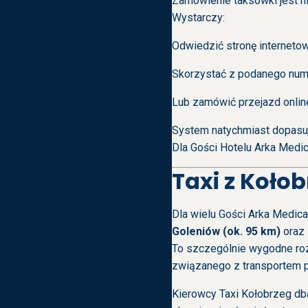
Zamówienie taksówki jest nie
Wystarczy:
Odwiedzić stronę interneto
Skorzystać z podanego nume
Lub zamówić przejazd online
System natychmiast dopasuj
Dla Gości Hotelu Arka Medic
Taxi z Koło
Dla wielu Gości Arka Medica
Goleniów (ok. 95 km)
oraz
To szczególnie wygodne ro
związanego z transportem 
Kierowcy Taxi Kołobrzeg db