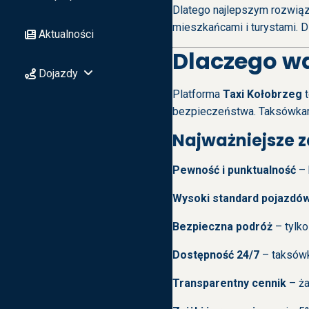
Dlatego najlepszym rozwią
mieszkańcami i turystami. D
Aktualności
Dlaczego wa
Dojazdy
Platforma
Taxi Kołobrzeg
t
bezpieczeństwa. Taksówkar
Najważniejsze z
Pewność i punktualność
– 
Wysoki standard pojazdó
Bezpieczna podróż
– tylko
Dostępność 24/7
– taksówk
Transparentny cennik
– ża