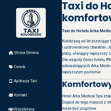
Taxi do H
komfortow
Taxi do Hotelu Arka Medi
Kołobrzeg od lat przyciąga 
i uzdrowiskowy charakter. 
Strona Główna
plaży, oferujący najwyższy s
Dla wygody Gości hotelu,
Pl
odwiedzających Arka Medical
Cennik
najwyższym poziomie.
Aplikacja Taxi
Komfortowy 
Kontakt
Hotel Arka Medical Spa znaj
Dojazd do tego miejsca z dw
może być uciążliwa.
Współpraca