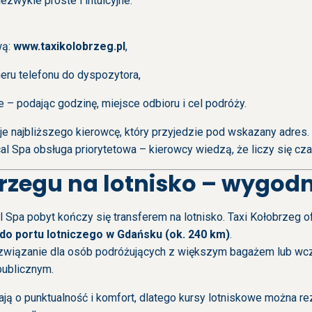
zwykle proste i intuicyjne.
wą:
www.taxikolobrzeg.pl
,
ru telefonu do dyspozytora,
 – podając godzinę, miejsce odbioru i cel podróży.
e najbliższego kierowcę, który przyjedzie pod wskazany adres.
al Spa obsługa priorytetowa – kierowcy wiedzą, że liczy się cza
brzegu na lotnisko – wygod
l Spa pobyt kończy się transferem na lotnisko. Taxi Kołobrzeg o
do portu lotniczego w Gdańsku (ok. 240 km)
.
związanie dla osób podróżujących z większym bagażem lub wcz
publicznym.
ają o punktualność i komfort, dlatego kursy lotniskowe można 