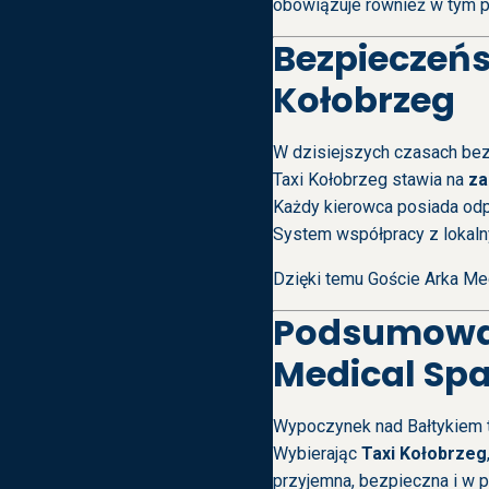
obowiązuje również w tym p
Bezpieczeńs
Kołobrzeg
W dzisiejszych czasach bez
Taxi Kołobrzeg stawia na
za
Każdy kierowca posiada odpo
System współpracy z lokaln
Dzięki temu Goście Arka Med
Podsumowan
Medical Sp
Wypoczynek nad Bałtykiem to
Wybierając
Taxi Kołobrzeg
przyjemna, bezpieczna i w p