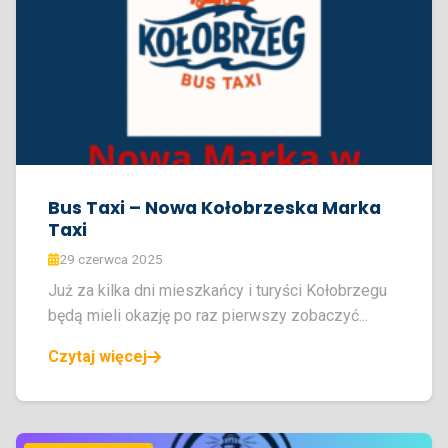
Bus Taxi – Nowa Kołobrzeska Marka
Taxi
29 czerwca 2025
Już za kilka dni mieszkańcy i turyści Kołobrzegu
będą mieli okazję po raz pierwszy zobaczyć...
Czytaj więcej