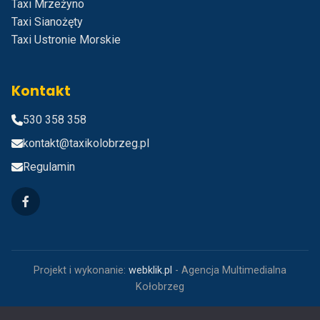
Taxi Mrzeżyno
Taxi Sianożęty
Taxi Ustronie Morskie
Kontakt
530 358 358
kontakt@taxikolobrzeg.pl
Regulamin
Projekt i wykonanie:
webklik.pl
- Agencja Multimedialna
Kołobrzeg
©
2026
Taxi Kołobrzeg tel. 530 358 358. Wszystkie prawa