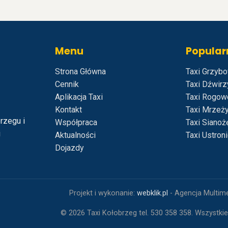
Menu
Popular
Strona Główna
Taxi Grzyb
Cennik
Taxi Dźwir
Aplikacja Taxi
Taxi Rogow
Kontakt
Taxi Mrzeż
rzegu i
Współpraca
Taxi Sianoż
i
Aktualności
Taxi Ustron
Dojazdy
Projekt i wykonanie:
webklik.pl
- Agencja Multim
©
2026
Taxi Kołobrzeg tel. 530 358 358. Wszystki