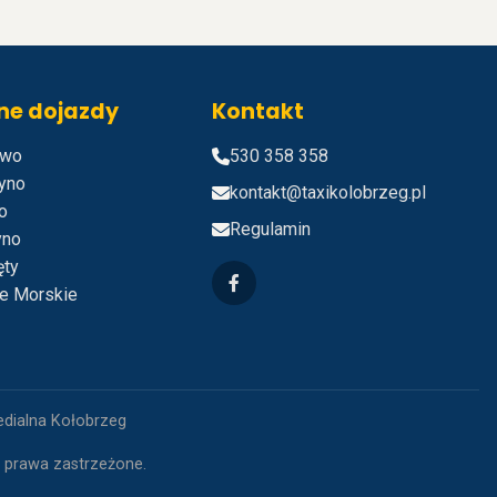
ne dojazdy
Kontakt
owo
530 358 358
zyno
kontakt@taxikolobrzeg.pl
o
Regulamin
yno
ęty
ie Morskie
edialna Kołobrzeg
e prawa zastrzeżone.