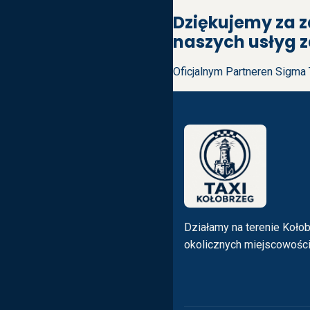
Dziękujemy za z
naszych usłyg z
Oficjalnym Partneren Sigma 
Działamy na terenie Kołob
okolicznych miejscowośc