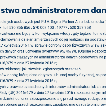
aństwa administratorem d
danych osobowych jest F.U.H. Sigma Partner Anna Lubieniecka 7
 tel. 530 856 856 , 570 002 100 , 19777 , 530 358 358 .
zetwarzane będą tylko i wyłącznie wtedy , gdy będzie to niez
jmowania działań zmierzających do jej realizacji, na podstawie 
27 kwietnia 2016 r. w sprawie ochrony osób fizycznych w zwią
h danych oraz uchylenia dyrektywy 95/46/WE (Ogólne Rozporzą
rawnych ciążących na administratorze danych osobowych, na pod
16/679 z dnia 27 kwietnia 2016 r.;
ych reklamacji jak również zgłoszonych roszczeń;
ów osoby, której dane dotyczą, lub innej osoby fizycznej, na pod
16/679 z dnia 27 kwietnia 2016 r.;
cych z prawnie uzasadnionych interesów administratora lub strony 
Rady (UE) 2016/679 z dnia 27 kwietnia 2016 r.; uzasadnionym in
działalnoci oraz zabezpieczenie się przed różnego rodzaju zar
nie i obronę przed roszczeniami, zapobieganie oszustwom, prow