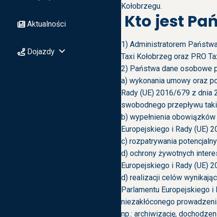
Kołobrzegu.
Kto jest P
Aktualności
1) Administratorem Państwa 
Dojazdy
Taxi Kołobrzeg
oraz PRO Taxi
2) Państwa dane osobowe pr
a) wykonania umowy oraz pode
Rady (UE) 2016/679 z dnia 
swobodnego przepływu takic
b) wypełnienia obowiązków p
Europejskiego i Rady (UE) 20
c) rozpatrywania potencjaln
d) ochrony żywotnych interes
Europejskiego i Rady (UE) 20
d) realizacji celów wynikają
Parlamentu Europejskiego i 
niezakłóconego prowadzenia 
np.: archiwizację, dochodze