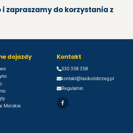
 i zapraszamy do korzystania z
ne dojazdy
Kontakt
owo
530 358 358
zyno
kontakt@taxikolobrzeg.pl
o
Regulamin
yno
ęty
ie Morskie