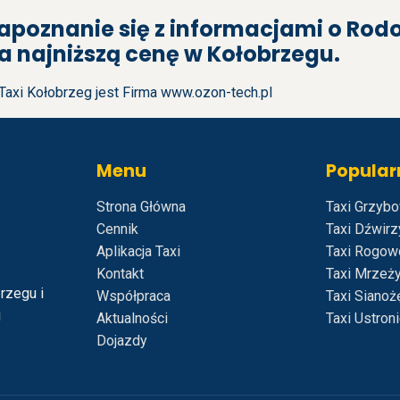
apoznanie się z informacjami o Rodo
a najniższą
cenę
w Kołobrzegu.
Taxi Kołobrzeg jest Firma
www.ozon-tech.pl
Menu
Popular
Strona Główna
Taxi Grzyb
Cennik
Taxi Dźwir
Aplikacja Taxi
Taxi Rogow
Kontakt
Taxi Mrzeż
rzegu i
Współpraca
Taxi Sianoż
i
Aktualności
Taxi Ustron
Dojazdy