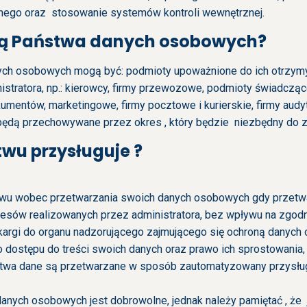
nego oraz stosowanie systemów kontroli wewnętrznej.
rcą Państwa danych osobowych?
ych osobowych mogą być: podmioty upoważnione do ich otrzym
nistratora, np.: kierowcy, firmy przewozowe, podmioty świadczą
kumentów, marketingowe, firmy pocztowe i kurierskie, firmy audy
ędą przechowywane przez okres , który będzie niezbędny do 
wu przysługuje ?
iwu wobec przetwarzania swoich danych osobowych gdy przetwa
resów realizowanych przez administratora, bez wpływu na zgod
skargi do organu nadzorującego zajmującego się ochroną danych
dostępu do treści swoich danych oraz prawo ich sprostowania, 
stwa dane są przetwarzane w sposób zautomatyzowany przysług
nych osobowych jest dobrowolne, jednak należy pamiętać , że j