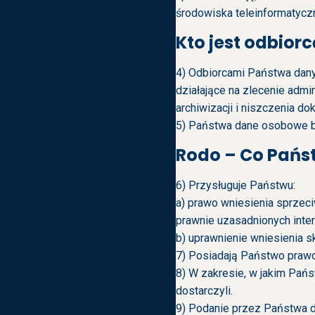
środowiska teleinformatycz
Kto jest odbio
4) Odbiorcami Państwa dan
działające na zlecenie admi
archiwizacji i niszczenia do
5) Państwa dane osobowe b
Rodo – Co Państ
6) Przysługuje Państwu:
a) prawo wniesienia sprzec
prawnie uzasadnionych inte
b) uprawnienie wniesienia 
7) Posiadają Państwo prawo 
8) W zakresie, w jakim Pań
dostarczyli.
9) Podanie przez Państwa da