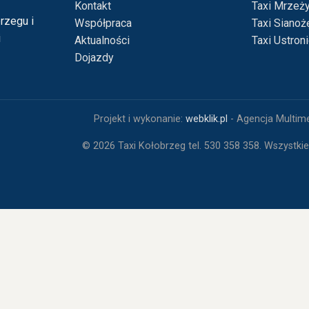
Kontakt
Taxi Mrzeż
rzegu i
Współpraca
Taxi Sianoż
i
Aktualności
Taxi Ustron
Dojazdy
Projekt i wykonanie:
webklik.pl
- Agencja Multim
©
2026
Taxi Kołobrzeg tel. 530 358 358. Wszystki