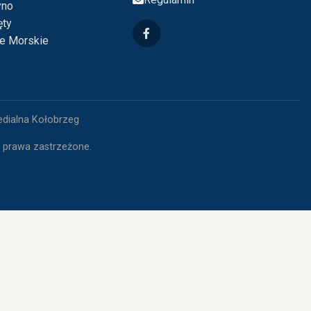
yno
ęty
ie Morskie
edialna Kołobrzeg
e prawa zastrzeżone.