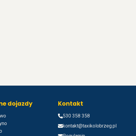
ne dojazdy
Kontakt
owo
530 358 358
zyno
kontakt@taxikolobrzeg.pl
o
Regulamin